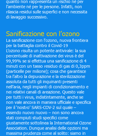
quanto non rappresenta un rischio né per
l’ambiente né per le persone. Infatti, non
rilascia residui sulle superfici e non necessita
di lavaggio successivo.
Sanificazione con l’ozono
La sanificazione con l'ozono, nuova frontiera
per la battaglia contro il Covid-19
L’ozono risulta un potente antivirale: la sua
percentuale di inattivazione dei virus è del
99,99% se si effettua una sanificazione di 4
minuti con un tasso residuo di gas di 0,3ppm
(particelle per milione); cosa che garantisce
tra l’altro la depurazione e la sterilizzazione
assoluta da tutti gli inquinanti presenti
nell’aria, negli impianti di condizionamento e
nei relativi canali di areazione. Questo vale
per tutti i virus, indistintamente, anche se
non vale ancora in maniera ufficiale e specifica
per il ‘nostro’ SARS-COV-2 sul quale –
essendo nuovo nuovo – non sono ancora
stati compiuti studi specifici come
giustamente sottolinea la International Ozone
Association. Dunque analisi delle opzioni ma
massima prudenza come al solito: siamo in