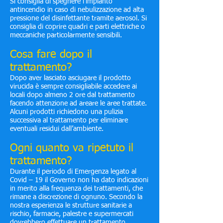
Si consiglia di spegnere l’impianto
antincendio in caso di nebulizzazione ad alta
pressione del disinfettante tramite aerosol. Si
consiglia di coprire quadri e parti elettriche o
meccaniche particolarmente sensibili.
Cosa fare dopo il
trattamento?
Dopo aver lasciato asciugare il prodotto
virucida è sempre consigliabile accedere ai
locali dopo almeno 2 ore dal trattamento
facendo attenzione ad areare le aree trattate.
Alcuni prodotti richiedono una pulizia
successiva al trattamento per eliminare
eventuali residui dall’ambiente.
Ogni quanto va ripetuto il
trattamento?
Durante il periodo di Emergenza legato al
Covid – 19 il Governo non ha dato indicazioni
in merito alla frequenza dei trattamenti, che
rimane a discrezione di ognuno. Secondo la
nostra esperienza le strutture sanitarie a
rischio, farmacie, palestre e supermercati
dovrebbero effettuare un trattamento