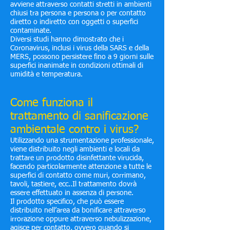
avviene attraverso contatti stretti in ambienti
chiusi tra persona e persona o per contatto
diretto o indiretto con oggetti o superfici
contaminate.
Diversi studi hanno dimostrato che i
Coronavirus, inclusi i virus della SARS e della
MERS, possono persistere fino a 9 giorni sulle
superfici inanimate in condizioni ottimali di
umidità e temperatura.
Come funziona il
trattamento di sanificazione
ambientale contro i virus?
Utilizzando una strumentazione professionale,
viene distribuito negli ambienti e locali da
trattare un prodotto disinfettante virucida,
facendo particolarmente attenzione a tutte le
superfici di contatto come muri, corrimano,
tavoli, tastiere, ecc..Il trattamento dovrà
essere effettuato in assenza di persone.
Il prodotto specifico, che può essere
distribuito nell’area da bonificare attraverso
irrorazione oppure attraverso nebulizzazione,
agisce per contatto, ovvero quando si