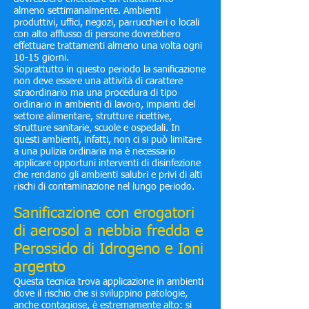
almeno settimanalmente. Ambienti
produttivi, uffici, negozi, parrucchieri o locali
con alto afflusso di persone dovrebbero
effettuare trattamenti almeno una volta ogni
10-15 giorni.
Soprattutto in questo periodo la sanificazione
non deve essere una attività di carattere
straordinario ma una procedura di tipo
ordinario in ambienti di lavoro, impianti del
settore alimentare, strutture ricettive,
strutture sanitarie, scuole e ospedali. In
questi ambienti, infatti, non ci si può limitare
a una pulizia ordinaria ma è necessario
applicare opportuni interventi di disinfezione
che rendano gli ambienti salubri e privi di alti
rischi di contaminazione nel lungo periodo.
Sanificazione con erogatori
di aerosol a nebbia fredda e
Perossido di Idrogeno e Ioni
argento
Questa tecnica trova applicazione in ambienti
dove il rischio che si sviluppino patologie,
anche contagiose, è estremamente alto: si