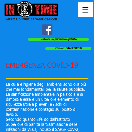
Richiedi un preventivo gratuito
Chiama: 344-3891250
EMERGENZA COVID-19
La cura e l’igiene degli ambienti sono ora più
che mai fondamentali per la salute pubblica.
La sanificazione ambientale in particolare si
dimostra essere un ulteriore elemento di
sicurezza utile a prevenire rischi di
contaminazione e contagio sul posto di
lavoro.
Secondo quanto riferito dall’Istituto
Superiore di Sanità la trasmissione delle
infezioni da Virus, incluso il SARS- CoV-2,