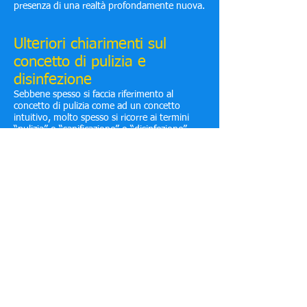
presenza di una realtà profondamente nuova.
Ulteriori chiarimenti sul
concetto di pulizia e
disinfezione
Sebbene spesso si faccia riferimento al
concetto di pulizia come ad un concetto
intuitivo, molto spesso si ricorre ai termini
“pulizia” o “sanificazione” o “disinfezione”
utilizzandoli come sinonimi. In realtà ciascuno
di questi concetti porta significati tecnici ben
precisi e dovrebbe essere utilizzato in modo
corretto e consapevole.
Il termine “pulizia” indica l’insieme delle
operazioni atte a eliminare lo sporco visibile,
ovvero polvere, macchie, corpi estranei,
rifiuti, compresi i cattivi odori. La pulizia si
ottiene con idonee operazioni di lavaggio e
con l’uso di detergenti e ha un valore estetico
oltre che sanitario.
La disinfezione è l’operazione, successiva alle
operazioni di pulizia, che ha l’obiettivo di
ridurre al livello minimo la carica di
microrganismi, anche potenzialmente