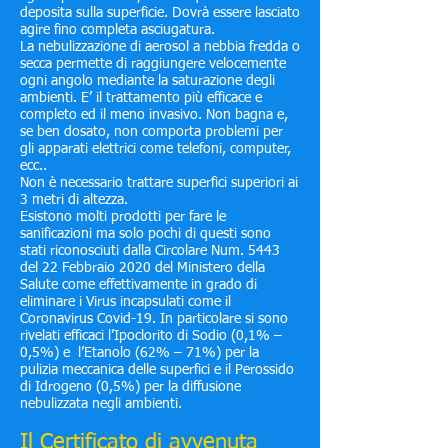
deposita sulla superficie. Dovrà essere lasciato
agire fino completa asciugatura.
La nebulizzazione di aerosol a nebbia fredda o
secca permette di raggiungere velocemente
ogni angolo mediante la saturazione degli
ambienti. E’ il trattamento più efficace e
completo ed il meno invasivo. Non bagna e,
se ben dosato, non comporta problemi per
gli apparati elettrici come telefoni, computer,
ecc..
Non è necessario trattare superfici superiori ai
3 metri di altezza.
Esistono molti prodotti per fare le
sanificazioni ma solo pochi di questi sono
stati riconosciuti dalla Circolare Num. 5443
del 22 Febbraio 2020 del Ministero della
Salute come effettivamente in grado di
eliminare i Virus incapsulati come il
Coronavirus Covid-19. In particolare si sono
rivelati efficaci l’Ipoclorito di Sodio (0,1% –
0,5%) e l’Etanolo (62% – 71%) per la
pulizia meccanica delle superfici e il Perossido
di Idrogeno (0,5%) per la diffusione
nebulizzata negli ambienti.
Il Certificato di avvenuta