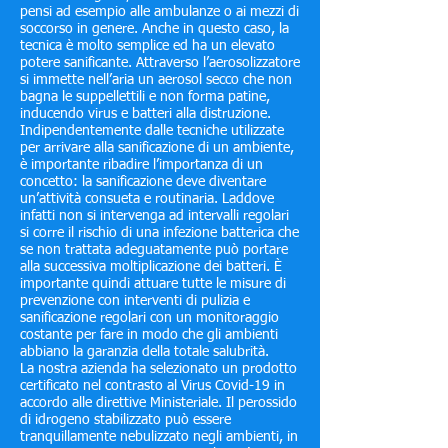
pensi ad esempio alle ambulanze o ai mezzi di
soccorso in genere. Anche in questo caso, la
tecnica è molto semplice ed ha un elevato
potere sanificante. Attraverso l’aerosolizzatore
si immette nell’aria un aerosol secco che non
bagna le suppellettili e non forma patine,
inducendo virus e batteri alla distruzione.
Indipendentemente dalle tecniche utilizzate
per arrivare alla sanificazione di un ambiente,
è importante ribadire l’importanza di un
concetto: la sanificazione deve diventare
un’attività consueta e routinaria. Laddove
infatti non si intervenga ad intervalli regolari
si corre il rischio di una infezione batterica che
se non trattata adeguatamente può portare
alla successiva moltiplicazione dei batteri. È
importante quindi attuare tutte le misure di
prevenzione con interventi di pulizia e
sanificazione regolari con un monitoraggio
costante per fare in modo che gli ambienti
abbiano la garanzia della totale salubrità.
La nostra azienda ha selezionato un prodotto
certificato nel contrasto al Virus Covid-19 in
accordo alle direttive Ministeriale. Il perossido
di idrogeno stabilizzato può essere
tranquillamente nebulizzato negli ambienti, in