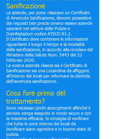
Sanificazione
Le aziende, per poter rilasciare un Certificato
di Avvenuta Sanificazione, devono possedere
dei requisiti ben precisi ovvero essere aziende
operanti nel settore delle Pulizie e
Disinfestazioni codice ATECO 81.2.
Il Certificato deve contenere le informazioni
riguardanti il luogo il tempo e la modalità
della sanificazione, in accordo alla circolare del
Ministero della Salute Num. 5443 del 22
Febbraio 2020.
La nostra azienda rilascia sia il Certificato di
Sanificazione sia una Locandina da affiggere
all’interno dei locali per informare la clientela
dell’avvenuta sanificazione.
Cosa fare prima del
trattamento?
Sono necessari pochi accorgimenti affinché il
servizio venga eseguito in modo sicuro e con
la massima efficacia. Si consiglia di verificare
che tutte le zone interne dei locali da
bonificare siano sgombre e in buono stato di
pulizia.